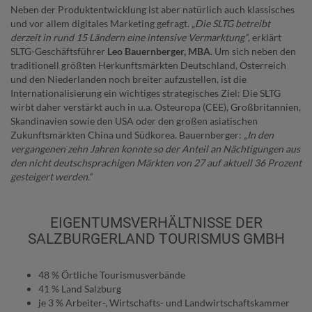
Neben der Produktentwicklung ist aber natürlich auch klassisches
und vor allem digitales Marketing gefragt.
„Die SLTG betreibt
derzeit in rund 15 Ländern eine intensive Vermarktung“
, erklärt
SLTG-Geschäftsführer
Leo Bauernberger, MBA
. Um sich neben den
traditionell größten Herkunftsmärkten Deutschland, Österreich
und den Niederlanden noch breiter aufzustellen, ist die
Internationalisierung ein wichtiges strategisches Ziel: Die SLTG
wirbt daher verstärkt auch in u.a. Osteuropa (CEE), Großbritannien,
Skandinavien sowie den USA oder den großen asiatischen
Zukunftsmärkten China und Südkorea. Bauernberger:
„In den
vergangenen zehn Jahren konnte so der Anteil an Nächtigungen aus
den nicht deutschsprachigen Märkten von 27 auf aktuell 36 Prozent
gesteigert werden.“
EIGENTUMSVERHÄLTNISSE DER
SALZBURGERLAND TOURISMUS GMBH
48 % Örtliche Tourismusverbände
41 % Land Salzburg
je 3 % Arbeiter-, Wirtschafts- und Landwirtschaftskammer