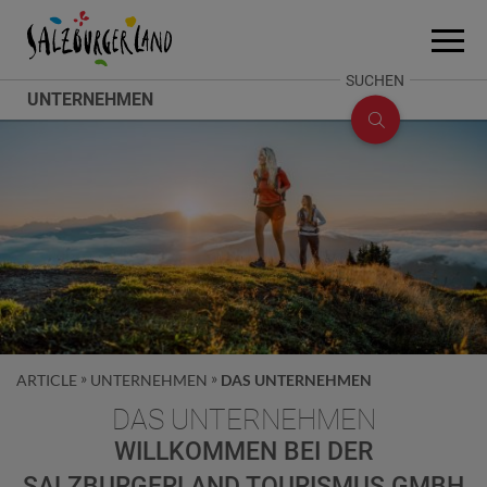
Accesskey
Accesskey
Accesskey
Zum Inhalt
Zum Seitenanfang
Zum Fuß-Bereich
[0]
[2]
[1]
Menü
öffne
SUCHE
SUCHEN
UNTERNEHMEN
ÖFFNEN
ARTICLE
UNTERNEHMEN
DAS UNTERNEHMEN
DAS UNTERNEHMEN
WILLKOMMEN BEI DER
SALZBURGERLAND TOURISMUS GMBH