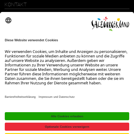
KONTAKT
SalzburgerLand Tourismus GmbH
Wiener Bundesstraße 23
5300 Hallwang
+43 662 6688 0
info@salzburgerland.com
ÖFFNUNGSZEITEN
Wir freuen uns auf Ihre Anfrage!
Gerne stehen wir Ihnen von Montag bis Donnerstag von 08:00 bis
17:30 Uhr und am Freitag von 08:00 bis 17:00 Uhr zur Verfügung.
Kontakt
Impressum
Datenschutzerklärung
Barrierefreiheitserklärung B2B
Jobs