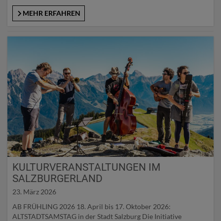
wie „The Epic Bikepark Leogang“, der heuer sein 25-jähriges
Bestehen feiert. Mit dem „Hohe Tauern Bike Trail“ wird zur
MEHR ERFAHREN
Sommersaison 2026 ein neues Langstrecken-Projekt im
SalzburgerLand eröffnet. Die Route führt über 530 Kilometer…
KULTURVERANSTALTUNGEN IM
SALZBURGERLAND
23. März 2026
AB FRÜHLING 2026 18. April bis 17. Oktober 2026:
ALTSTADTSAMSTAG in der Stadt Salzburg Die Initiative