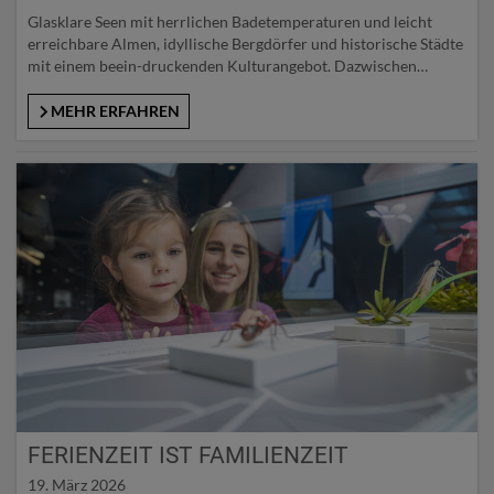
Glasklare Seen mit herrlichen Badetemperaturen und leicht
erreichbare Almen, idyllische Bergdörfer und historische Städte
mit einem beein-druckenden Kulturangebot. Dazwischen
einzigartige Naturschauspiele wie Wasserfälle und Eishöhlen,
historische Zeitzeugen wie Burgen und Schlösser, monumentale
MEHR ERFAHREN
Passstraßen und das größte Naturschutzgebiet Zentraleuropas.
Der Sommerurlaub im SalzburgerLand ist so facettenreich wie
das Land selbst: Wer sich draußen in der Natur…
FERIENZEIT IST FAMILIENZEIT
19. März 2026