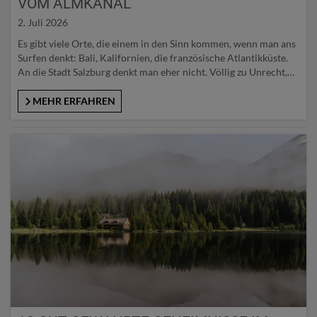
VOM ALMKANAL
2. Juli 2026
Es gibt viele Orte, die einem in den Sinn kommen, wenn man ans
Surfen denkt: Bali, Kalifornien, die französische Atlantikküste.
An die Stadt Salzburg denkt man eher nicht. Völlig zu Unrecht,
fragt man die immer größer werdende Salzburger Riversurf-
Szene, die mit der stehenden Welle im Almkanal bei Gneis ihr
MEHR ERFAHREN
eigenes Revier im Süden der Stadt…