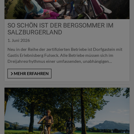
SO SCHÖN IST DER BERGSOMMER IM
SALZBURGERLAND
1. Juni 2026
Neu in der Reihe der zertifizierten Betriebe ist Dorfgastein mit
Gastis Erlebnisberg Fulseck. Alle Betriebe müssen sich im
Dreijahresrhythmus einer umfassenden, unabhängigen
Überprüfung anhand strenger Kriterien unterziehen, um das
begehrte Gütesiegel zu erhalten. Diese regelmäßigen
MEHR ERFAHREN
Qualitätskontrollen sichern nicht nur ein konstant hohes
Niveau, sondern machen das Gütesiegel zu einem verlässlichen
Orientierungspunkt für Gäste. Gerade im…