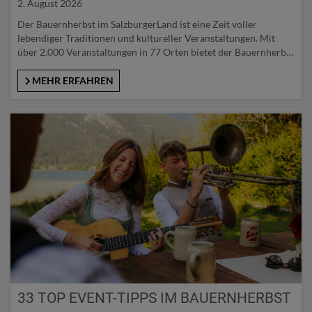
2. August 2026
Der Bauernherbst im SalzburgerLand ist eine Zeit voller
lebendiger Traditionen und kultureller Veranstaltungen. Mit
über 2.000 Veranstaltungen in 77 Orten bietet der Bauernherbst
Besucherinnen und Besuchern die einzigartige Gelegenheit, die
regionale Kultur hautnah zu erleben. Ob beim Dorffest, beim
MEHR ERFAHREN
Almabtrieb, beim Bauernkrapfenbacken, bei einem
Heimatabend in der Gaststube oder auf einem Musikweg
zwischen Berg und…
33 TOP EVENT-TIPPS IM BAUERNHERBST