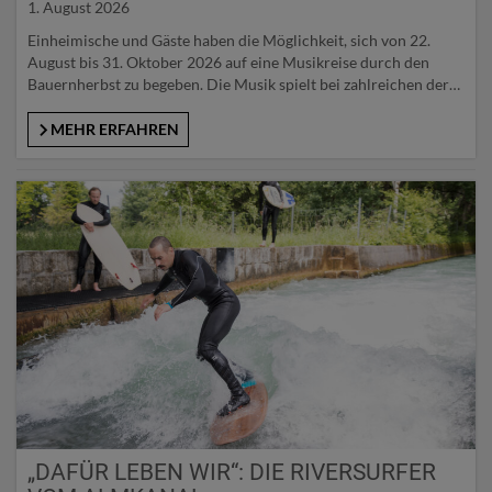
1. August 2026
Einheimische und Gäste haben die Möglichkeit, sich von 22.
August bis 31. Oktober 2026 auf eine Musikreise durch den
Bauernherbst zu begeben. Die Musik spielt bei zahlreichen der
über 2000 Bauernherbst-Veranstaltungen eine große Rolle.
Besonders schön daran: Es geht nicht nur ums Zuhören, sondern
MEHR ERFAHREN
oftmals auch ums Mitmachen! Viele Veranstaltungen haben das
Motto „G’sungen und…
„DAFÜR LEBEN WIR“: DIE RIVERSURFER