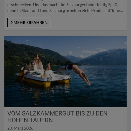
erschmecken. Und das macht im SalzburgerLand richtig Spaß,
denn in Stadt und Land Salzburg arbeiten viele Produzent*innen
und Genuss-Handwerker*innen als kulinarische Künstler*innen
an hochwertigen Produkten aus der Salzburger Landwirtschaft.
MEHR ERFAHREN
SalzburgerLand Herkunfts-Zertifikat Immer mehr
Konsument*innen verlangen nach ehrlichen, nachhaltigen und
traditionell hergestellten Nahrungsmitteln aus der Region.
Salzburgs…
VOM SALZKAMMERGUT BIS ZU DEN
HOHEN TAUERN
20. März 2026