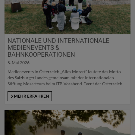
NATIONALE UND INTERNATIONALE
MEDIENEVENTS &
BAHNKOOPERATIONEN
5. Mai 2026
Medienevents in Österreich „Alles Mozart“ lautete das Motto
des SalzburgerLandes gemeinsam mit der Internationalen
Stiftung Mozarteum beim ITB-Vorabend-Event der Österreich
Werbung am 2. März 2026, wo den zahlreichen anwesenden
Medienvertreter*innen Mozart im Jubiläumsjahr 2026 von
MEHR ERFAHREN
zahlreichen unterschiedlichen Blickwinkeln präsentiert worden
ist. Im Rahmen des traditionellen SalzburgerLand-
Medienfrühstücks im Restaurant „Nußbaumerin“ setzte die SLTG
am 5. März gemeinsam mit der Ferienregion Nationalpark Hohe
Tauern, der Großglockner Hochalpenstraße und…