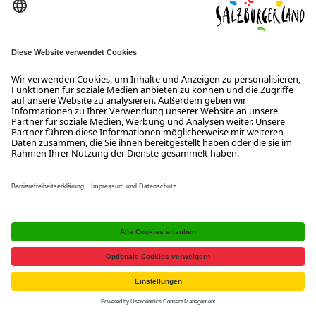
AUF SCHMALEN REIFEN DURCHS
SALZBURGERLAND
16. März 2026
Als Top-Rad- & Bike-Destination mit rund 7.000 Kilometer
Routen-Netz bietet das SalzburgerLand auch
abwechslungsreiche Touren für aus­dauernde Rennradler*innen
und Gravelbiker*innen. Kurvige Asphaltstraßen über legendäre
Pässe, facettenreiche Touren entlang malerischer Seen, Wälder
MEHR ERFAHREN
und Berge oder mit dem Gravelbike ein Abstecher ins Gelände
über Schotter- und Feldwege. Top-Events zum Zuschauen oder
zum Mitradeln runden das Angebot 2026…