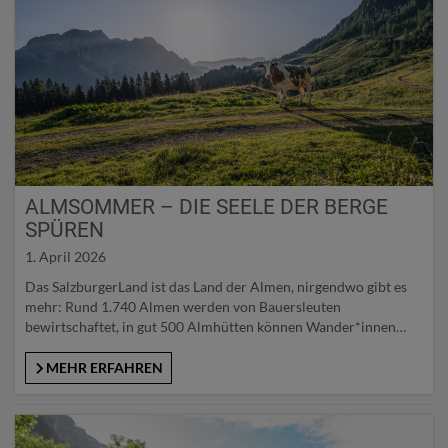
ALMSOMMER – DIE SEELE DER BERGE
SPÜREN
1. April 2026
Das SalzburgerLand ist das Land der Almen, nirgendwo gibt es
mehr: Rund 1.740 Almen werden von Bauersleuten
bewirtschaftet, in gut 500 Almhütten können Wander*innen
einkehren. Die Hütten – uralte ebenso wie neu errichtete –
erinnern an vergangene Zeiten, in denen die Almen unabdingbar
MEHR ERFAHREN
für die Bauern und Bäuerinnen waren. Vor allem auf den 165
zertifizierten…