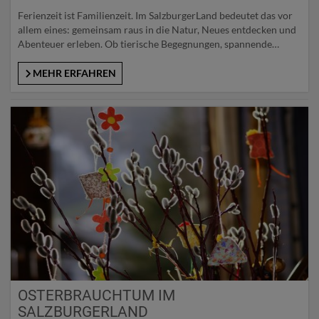
Ferienzeit ist Familienzeit. Im SalzburgerLand bedeutet das vor
allem eines: gemeinsam raus in die Natur, Neues entdecken und
Abenteuer erleben. Ob tierische Begegnungen, spannende
Wissensreisen oder actionreiche Erlebnisse. Hier kommen
große und kleine Urlauber*innen auf ihre Kosten. Wir stellen 16
MEHR ERFAHREN
ausgewählte Ausflugsziele vor, die einfach einen Besuch wert
sind. Museen zum Mitmachen Ein Ausflug ins…
OSTERBRAUCHTUM IM
SALZBURGERLAND