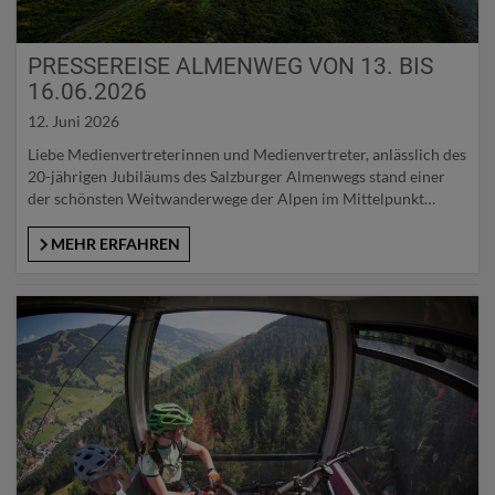
PRESSEREISE ALMENWEG VON 13. BIS
16.06.2026
12. Juni 2026
Liebe Medienvertreterinnen und Medienvertreter, anlässlich des
20-jährigen Jubiläums des Salzburger Almenwegs stand einer
der schönsten Weitwanderwege der Alpen im Mittelpunkt
unserer Pressereise in den Salzburger Pongau. Auf rund 350
Kilometern verbindet der Weg 25 Talorte und bietet
MEHR ERFAHREN
eindrucksvolle Einblicke in gelebte Tradition, echte
Bergbauernkultur und die vielfältige Almlandschaft – von
blühenden Wiesen bis hin zu…