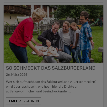
Schöngeister. 2026 steht ganz im Zeichen zweier…
SO SCHMECKT DAS SALZBURGERLAND
26. März 2026
Wer sich aufmacht, um das SalzburgerLand zu „erschmecken“,
wird überrascht sein, wie hoch hier die Dichte an
außergewöhnlichen und beeindruckenden
Geschmackserlebnissen ist. Man erkennt, dass „das Gute so nah
liegt“ und das SalzburgerLand überaus reich an kulinarischen
MEHR ERFAHREN
Schätzen ist: Ob auf den Spuren der Alpinen Küche, auf den