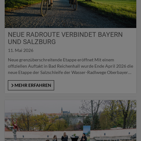
NEUE RADROUTE VERBINDET BAYERN
UND SALZBURG
11. Mai 2026
Neue grenzüberschreitende Etappe eröffnet Mit einem
offiziellen Auftakt in Bad Reichenhall wurde Ende April 2026 die
neue Etappe der Salzschleife der Wasser-Radlwege Oberbayern
feierlich eröffnet. Vertreterinnen und Vertreter aus Tourismus,
Politik und den beteiligten Regionen stellten die neue Route vor,
MEHR ERFAHREN
die ab sofort Bad Reichenhall, den Berchtesgadener Talkessel,
das SalzburgerLand und Hallein miteinander verbindet. Das…