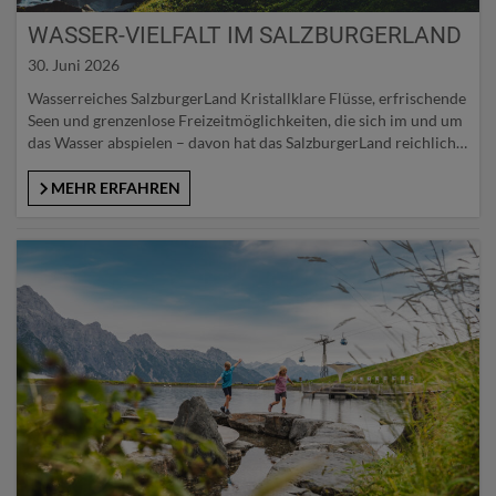
WASSER-VIELFALT IM SALZBURGERLAND
30. Juni 2026
Wasserreiches SalzburgerLand Kristallklare Flüsse, erfrischende
Seen und grenzenlose Freizeitmöglichkeiten, die sich im und um
das Wasser abspielen – davon hat das SalzburgerLand reichlich
zu bieten. 180 natürliche Seen mit bester Trinkwasserqualität,
22 angelegte Badeseen und über 60 Freibäder sorgen für
MEHR ERFAHREN
perfekten Badespaß. Auch Wassersportfreund*innen wird
einiges geboten: Segeln oder Kanufahren, Kite-Surfen oder
Stand-Up-Paddeln, Tauchen oder…