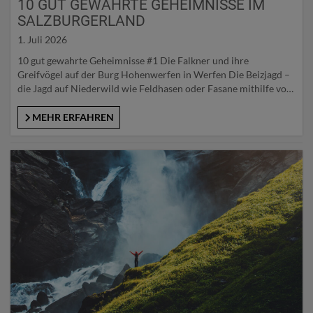
10 GUT GEWAHRTE GEHEIMNISSE IM
SALZBURGERLAND
1. Juli 2026
10 gut gewahrte Geheimnisse #1 Die Falkner und ihre
Greifvögel auf der Burg Hohenwerfen in Werfen Die Beizjagd –
die Jagd auf Niederwild wie Feldhasen oder Fasane mithilfe von
Greifvögeln – verfügte im Salzburger Fürsterzbistum über eine
lange Tradition. Heute wird diese Jagdmethode in Österreich
MEHR ERFAHREN
nur noch selten ausgeübt, wurde aber von der UNESCO als…