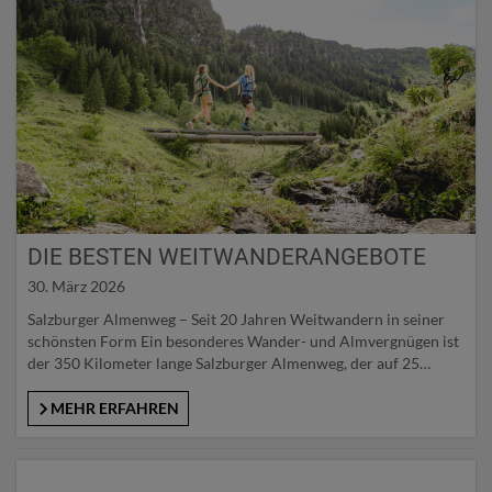
DIE BESTEN WEITWANDERANGEBOTE
30. März 2026
Salzburger Almenweg – Seit 20 Jahren Weitwandern in seiner
schönsten Form Ein besonderes Wander- und Almvergnügen ist
der 350 Kilometer lange Salzburger Almenweg, der auf 25
Tagesetappen durch die bekannten Pongauer Ferienregionen
Region Hochkönig, die Salzburger Sonnenterrasse, das
MEHR ERFAHREN
Gasteinertal, das Großarltal, die Salzburger Sportwelt und
Obertauern führt. Entlang des Weges eröffnen sich weite
Panoramablicke auf…