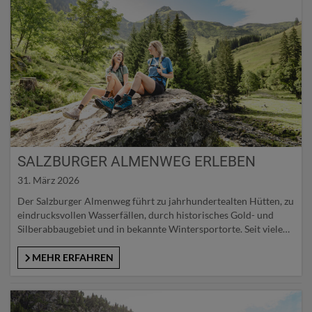
SALZBURGER ALMENWEG ERLEBEN
31. März 2026
Der Salzburger Almenweg führt zu jahrhundertealten Hütten, zu
eindrucksvollen Wasserfällen, durch historisches Gold- und
Silberabbaugebiet und in bekannte Wintersportorte. Seit vielen
Jahren prägt der Weitwanderweg das alpine Wandern in den
Ostalpen und blickt 2026 auf eine gewachsene Weggeschichte
MEHR ERFAHREN
zurück. Grandiose Bergpanoramen, seltene Wildtiere und streng
geschützte Pflanzen zählen ebenso zu den Wegbegleitern wie
alte Passübergänge…