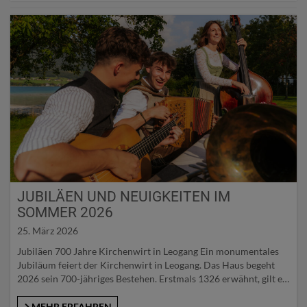
Genusswegen der Via Culinaria, bei einer geführten…
JUBILÄEN UND NEUIGKEITEN IM
SOMMER 2026
25. März 2026
Jubiläen 700 Jahre Kirchenwirt in Leogang Ein monumentales
Jubiläum feiert der Kirchenwirt in Leogang. Das Haus begeht
2026 sein 700-jähriges Bestehen. Erstmals 1326 erwähnt, gilt er
als das älteste Dorfwirtshaus im SalzburgerLand. Heute
präsentiert sich der denkmalgeschützte Betrieb als Kombination
MEHR ERFAHREN