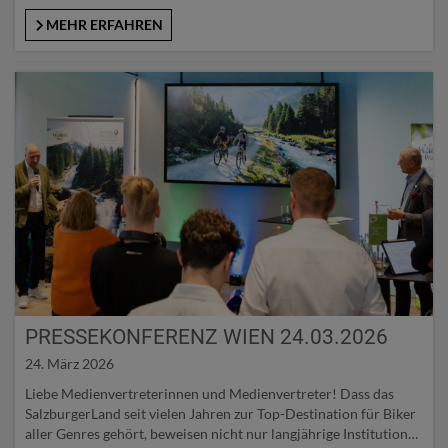
einem Guide versammelt. Mittlerweile sind es rund 390
ausgewählte Betriebe, die allesamt nach den Prinzipien der
MEHR ERFAHREN
Alpinen Küche – Nachhaltigkeit, Regionalität, Saisonalität und
Qualität – arbeiten: Angefangen von…
PRESSEKONFERENZ WIEN 24.03.2026
24. März 2026
Liebe Medienvertreterinnen und Medienvertreter! Dass das
SalzburgerLand seit vielen Jahren zur Top-Destination für Biker
aller Genres gehört, beweisen nicht nur langjährige Institutionen