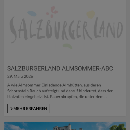
SALZBURGERLAND ALMSOMMER-ABC
29. März 2026
A wie Almsommer Einladende Almhütten, aus deren
Schornstein Rauch aufsteigt und darauf hindeutet, dass der
Holzofen eingeheizt ist. Bauernkrapfen, die unter dem
Leinentuch „gehen“, bevor sie ins heiße Fett wandern, und Kühe,
die gemächlich in der Sonne wiederkäuen: Der Almsommer ist
MEHR ERFAHREN
Idylle pur und im SalzburgerLand eine uralte Tradition. Seit
Jahrhunderten treiben die Bauersleute ihre…