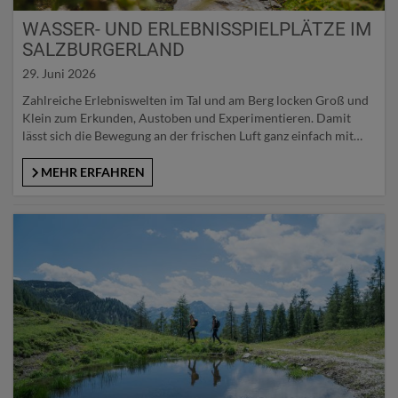
WASSER- UND ERLEBNISSPIELPLÄTZE IM
SALZBURGERLAND
29. Juni 2026
Zahlreiche Erlebniswelten im Tal und am Berg locken Groß und
Klein zum Erkunden, Austoben und Experimentieren. Damit
lässt sich die Bewegung an der frischen Luft ganz einfach mit
spielerischem Lernen und herrlichen Ausblicken auf die
umliegende Bergwelt verbinden. Und das Beste daran: Alle
MEHR ERFAHREN
ausgewählten Erlebnisparks und Spielplätze binden das Element
Wasser ein und sorgen somit…