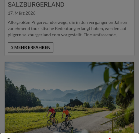
SALZBURGERLAND
17. März 2026
Alle großen Pilgerwanderwege, die in den vergangenen Jahren
zunehmend touristische Bedeutung erlangt haben, werden auf
pilgern.salzburgerland.com vorgestellt. Eine umfassende,
digitale Pilgerkarte gibt detaillierte Informationen zu
Tagesetappen mit genauem Streckenverlauf, Höhenprofil, GPS-
MEHR ERFAHREN
Daten, ausdruckbare Karten und Vieles mehr für: Salzburger
Jakobsweg und VIA NOVA wie auch für St. Rupert Pilgerweg,
Pinzgauer Marienweg, Leonhardsweg, WolfgangWeg oder
Salzburger Mariazellerweg….