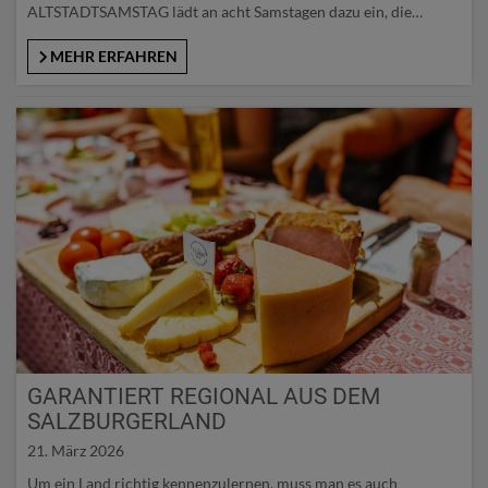
ALTSTADTSAMSTAG lädt an acht Samstagen dazu ein, die
historische Innenstadt als lebendigen Ort der Begegnung, des
Einkaufens und des Verweilens neu zu entdecken. Künstlerische
MEHR ERFAHREN
Interventionen, Musik, Überraschungsacts und
Mitmachmomente bereichern den Altstadalltag und schaffen
eine stimmungsvolle Atmosphäre zwischen Tradition…
GARANTIERT REGIONAL AUS DEM
SALZBURGERLAND
21. März 2026
Um ein Land richtig kennenzulernen, muss man es auch