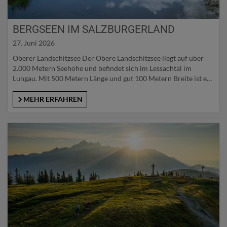
BERGSEEN IM SALZBURGERLAND
27. Juni 2026
Oberer Landschitzsee Der Obere Landschitzsee liegt auf über
2.000 Metern Seehöhe und befindet sich im Lessachtal im
Lungau. Mit 500 Metern Länge und gut 100 Metern Breite ist er
nicht allzu groß, ihm liegt jedoch eine große natürliche
Schönheit inne. Die Wanderung beginnt am Parkplatz der
MEHR ERFAHREN
Jausenstation Laßhoferhütte, führt dann ca. einen halben
Kilometer taleinwärts,…