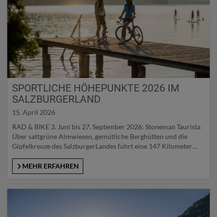
SPORTLICHE HÖHEPUNKTE 2026 IM
SALZBURGERLAND
15. April 2026
RAD & BIKE 3. Juni bis 27. September 2026: Stoneman Taurista
Über sattgrüne Almwiesen, gemütliche Berghütten und die
Gipfelkreuze des SalzburgerLandes führt eine 147 Kilometer
lange Strecke mit 4.700 Höhenmetern – der Stoneman Taurista.
Von einem Checkpoint zum nächsten radeln
MEHR ERFAHREN
Mountainbiker*innen und genießen ohne Wettkampfstress das
Panorama, den Rundumblick auf über 150 markante Alpengipfel
und…