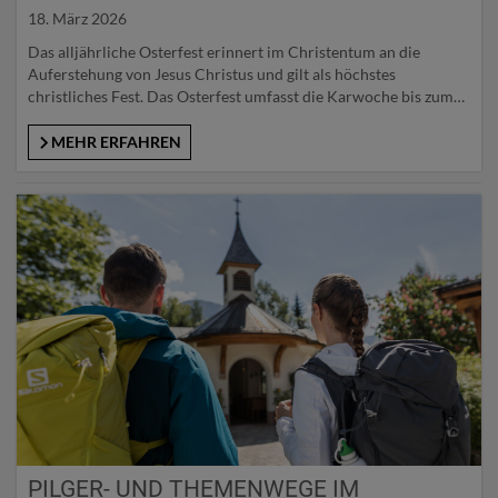
18. März 2026
Das alljährliche Osterfest erinnert im Christentum an die
Auferstehung von Jesus Christus und gilt als höchstes
christliches Fest. Das Osterfest umfasst die Karwoche bis zum
Ostermontag – den Auftakt bildet der Palmsonntag. Rund um
das Osterfest ranken sich zahlreiche alte Bräuche. Traditionelle
MEHR ERFAHREN
Bräuche zum Osterfest Palmbuschenbinden und Palmweihe Ein
typischer alpenländischer Brauch, der tief in…
PILGER- UND THEMENWEGE IM