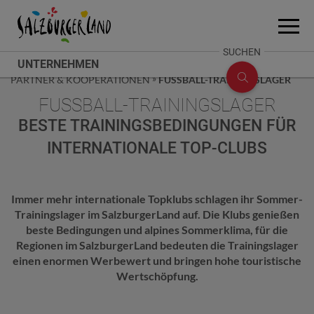
Accesskey
Accesskey
Accesskey
Zum Inhalt
Zum Seitenanfang
Zum Fuß-Bereich
[0]
[2]
[1]
Menü
öffne
SUCHE
SUCHEN
UNTERNEHMEN
ÖFFNEN
ARTICLE
UNTERNEHMEN
DAS UNTERNEHMEN
PARTNER & KOOPERATIONEN
FUSSBALL-TRAININGSLAGER
FUSSBALL-TRAININGSLAGER
BESTE TRAININGSBEDINGUNGEN FÜR
INTERNATIONALE TOP-CLUBS
Immer mehr internationale Topklubs schlagen ihr Sommer-
Trainingslager im SalzburgerLand auf. Die Klubs genießen
beste Bedingungen und alpines Sommerklima, für die
Regionen im SalzburgerLand bedeuten die Trainingslager
einen enormen Werbewert und bringen hohe touristische
Wertschöpfung.