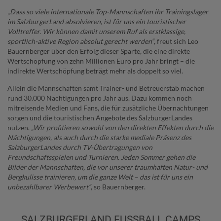
„Dass so viele internationale Top-Mannschaften ihr Trainingslager
im SalzburgerLand absolvieren, ist für uns ein touristischer
Volltreffer. Wir können damit unserem Ruf als erstklassige,
sportlich-aktive Region absolut gerecht werden“
, freut sich Leo
Bauernberger über den Erfolg dieser Sparte, die eine direkte
Wertschöpfung von zehn Millionen Euro pro Jahr bringt – die
indirekte Wertschöpfung beträgt mehr als doppelt so viel.
Allein die Mannschaften samt Trainer- und Betreuerstab machen
rund 30.000 Nächtigungen pro Jahr aus. Dazu kommen noch
mitreisende Medien und Fans, die für zusätzliche Übernachtungen
sorgen und die touristischen Angebote des SalzburgerLandes
nutzen.
„Wir profitieren sowohl von den direkten Effekten durch die
Nächtigungen, als auch durch die starke mediale Präsenz des
SalzburgerLandes durch TV-Übertragungen von
Freundschaftsspielen und Turnieren.
Jeden Sommer gehen die
Bilder der Mannschaften, die vor unserer traumhaften Natur- und
Bergkulisse trainieren, um die ganze Welt – das ist für uns ein
unbezahlbarer Werbewert“
, so Bauernberger.
SALZBURGERLAND FUSSBALL CAMPS G