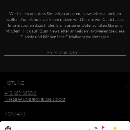
Wir freuen uns, dass Sie sich zu unserem Newsletter anmelden
wollen. Zum Schutz vor Spam nutzen wir Dienste von Captcha.eu.
Informationen dazu finden Sie in unserer
Datenschutzerklärung
.
Mit dem Klick auf "Zum Newsletter anmelden" aktivieren Sie diese
Dienste und können Ihre E-Mailadresse eintragen.
Ihre
E-
Mail-
Adresse
HOTLINE
+43 662 6688 0
INFO@SALZBURGERLAND.COM
KONTAKT
SalzburgerLand Tourismus GmbH