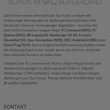
SCHON IM SALZBURGERLAND
Zahlreiche weitere internationale Top-Klubs schätzen die
erstklassigen Bedingungen im SalzburgerLand und haben hier
bereits ihre Sommer-Trainingslager abgehalten – darunter der
mehrfache Champions-League-Sieger
FC Liverpool (ENG)
,
FC
Chelsea (ENG)
,
RB Leipzig (D)
,
Hamburger SV (D)
,
Fortuna
Düsseldorf (D)
,
Ajax Amsterdam (NED)
, (
RSC Anderlecht (BEL)
oder
Slavia Prag (TCH).
Auch erfolgreiche Nationalmannschaften nutzen
das SalzburgerLand immer wieder gerne, um sich hier auf große
internationale Turniere vorzubereiten.
Titelbild: Der FC Liverpool mit Trainer Jürgen Klopp kommt zum
Sommertrainingslager ins SalzburgerLand. Foto v.l.: Hannes
Riedlsperger (TVB Saalfelden), Jürgen Klopp, Leo Bauernberger
(SalzburgerLand Tourismus), Thomas Baliamis (Hoteldirektor Gut
Brandlhof, Saalfelden).
KONTAKT