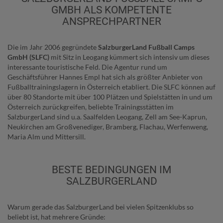
MBH ALS KOMPETENTE A
NSPRECHPARTNER
Die im Jahr 2006 gegründete
SalzburgerLand Fußball Camps
GmbH (SLFC)
mit Sitz in Leogang kümmert sich intensiv um dieses
interessante touristische Feld. Die Agentur rund um
Geschäftsführer Hannes Empl hat sich als größter Anbieter von
Fußballtrainingslagern in Österreich etabliert. Die SLFC können auf
über 80 Standorte mit über 100 Plätzen und Spielstätten in und um
Österreich zurückgreifen, beliebte Trainingsstätten im
SalzburgerLand sind u.a. Saalfelden Leogang, Zell am See-Kaprun,
Neukirchen am Großvenediger, Bramberg, Flachau, Werfenweng,
Maria Alm und Mittersill.
BESTE BEDINGUNGEN IM
SALZBURGERLAND
Warum gerade das SalzburgerLand bei vielen Spitzenklubs so
beliebt ist, hat mehrere Gründe: