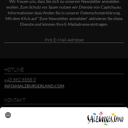
Wir freuen uns, dass Sie sich zu unserem Newsletter anmelden
wollen. Zum Schutz vor Spam nutzen wir Dienste von Captcha.eu.
Informationen dazu finden Sie in unserer
Datenschutzerklärung
.
Mit dem Klick auf "Zum Newsletter anmelden" aktivieren Sie diese
Dienste und können Ihre E-Mailadresse eintragen.
Ihre
E-
Mail-
Adresse
HOTLINE
+43 662 6688 0
INFO@SALZBURGERLAND.COM
KONTAKT
SalzburgerLand Tourismus GmbH
Wiener Bundesstraße 23
5300 Hallwang