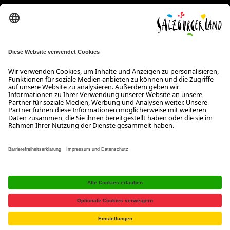
SalzburgerLand Tourismus GmbH
Wiener Bundesstraße 23
5300 Hallwang
+43 662 6688 0
info@salzburgerland.com
ÖFFNUNGSZEITEN
Wir freuen uns auf Ihre Anfrage!
Gerne stehen wir Ihnen von Montag bis Donnerstag von 08:00 bis
17:30 Uhr und am Freitag von 08:00 bis 17:00 Uhr zur Verfügung.
Kontakt
Impressum
Datenschutzerklärung
Barrierefreiheitserklärung B2B
Jobs